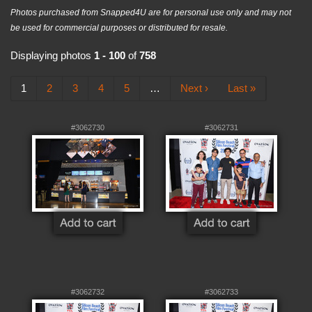
Photos purchased from Snapped4U are for personal use only and may not
be used for commercial purposes or distributed for resale.
Displaying photos
1 - 100
of
758
1
2
3
4
5
…
Next ›
Last »
#3062730
#3062731
#3062732
#3062733