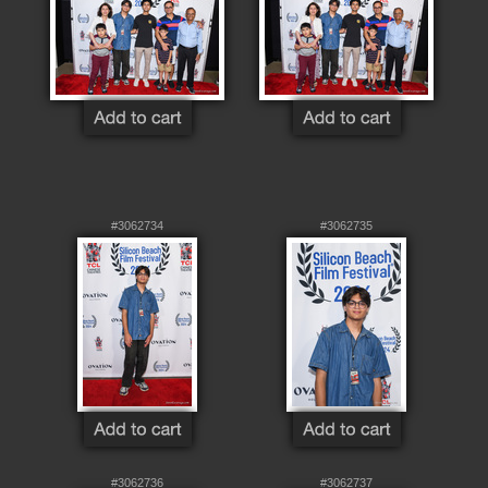
#3062734
#3062735
#3062736
#3062737