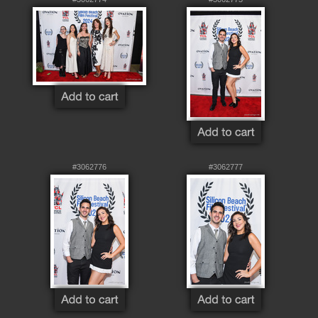
#3062776
#3062777