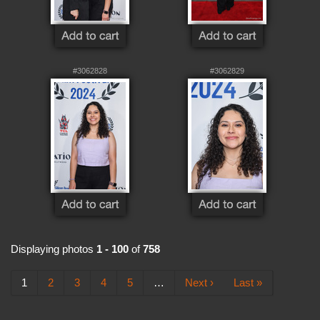
#3062828
#3062829
Displaying photos
1 - 100
of
758
1
2
3
4
5
…
Next ›
Last »