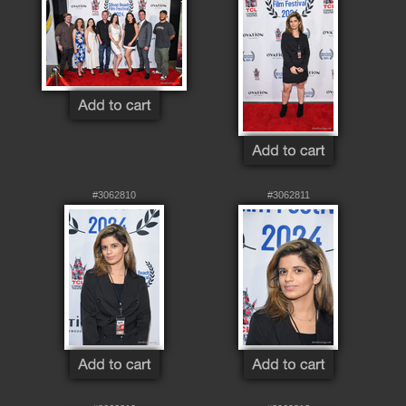
#3062810
#3062811