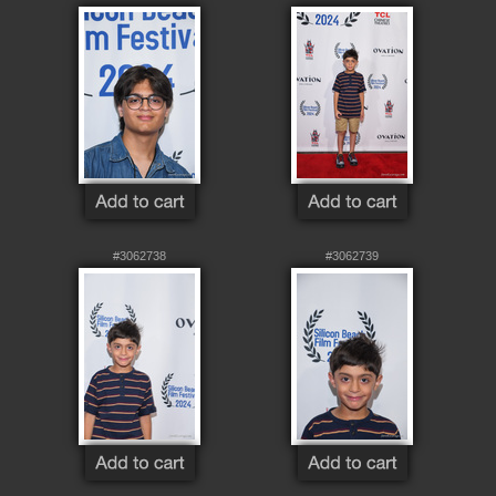
#3062738
#3062739